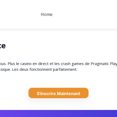
Home
ce
ous. Plus le casino en direct et les crash games de Pragmatic P
sique. Les deux fonctionnent parfaitement.
S'inscrire Maintenant