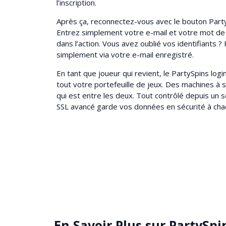
l’inscription.
Après ça, reconnectez-vous avec le bouton PartyS
Entrez simplement votre e-mail et votre mot de
dans l’action. Vous avez oublié vos identifiants 
simplement via votre e-mail enregistré.
En tant que joueur qui revient, le PartySpins logi
tout votre portefeuille de jeux. Des machines à s
qui est entre les deux. Tout contrôlé depuis un s
SSL avancé garde vos données en sécurité à cha
En Savoir Plus sur PartySpi