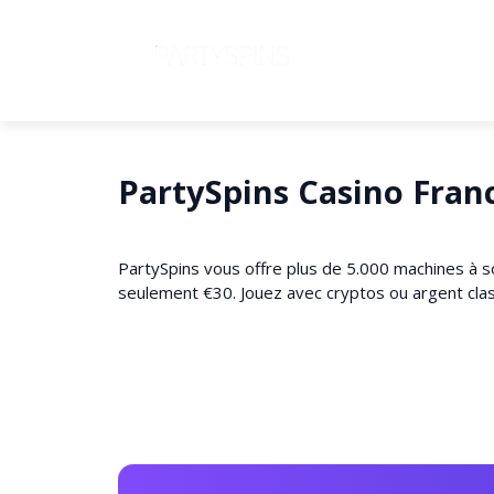
PartySpins Casino Fran
PartySpins vous offre plus de 5.000 machines à s
seulement €30. Jouez avec cryptos ou argent clas