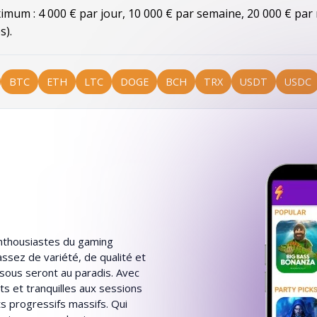
imum : 4 000 € par jour, 10 000 € par semaine, 20 000 € par 
s).
BTC
ETH
LTC
DOGE
BCH
TRX
USDT
USDC
enthousiastes du gaming
ssez de variété, de qualité et
sous seront au paradis. Avec
s et tranquilles aux sessions
ts progressifs massifs. Qui