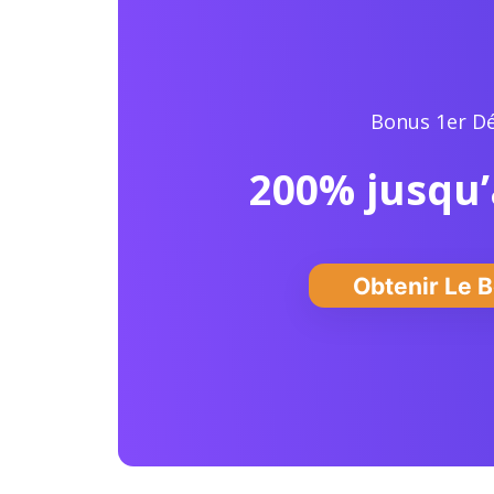
Bonus 1er D
200% jusqu’
Obtenir Le 