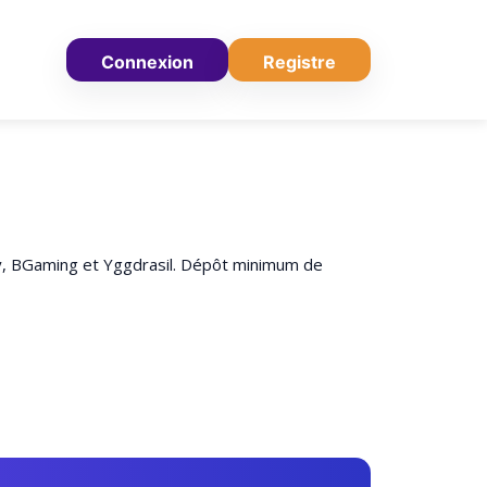
Connexion
Registre
lay, BGaming et Yggdrasil. Dépôt minimum de