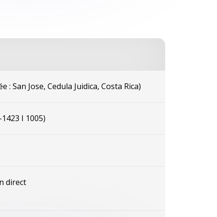
: San Jose, Cedula Juidica, Costa Rica)
1423 I 1005)
n direct