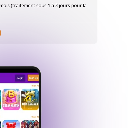
mois (traitement sous 1 à 3 jours pour la