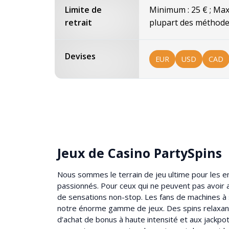
Limite de
Minimum : 25 € ; Max
retrait
plupart des méthode
Devises
EUR
USD
CAD
Jeux de Casino PartySpins
Nous sommes le terrain de jeu ultime pour les 
passionnés. Pour ceux qui ne peuvent pas avoir a
de sensations non-stop. Les fans de machines à 
notre énorme gamme de jeux. Des spins relaxant
d’achat de bonus à haute intensité et aux jackpo