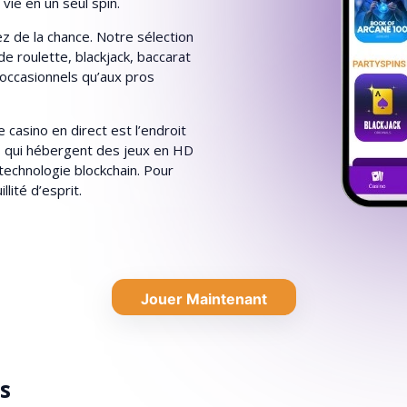
vie en un seul spin.
ez de la chance. Notre sélection
 roulette, blackjack, baccarat
 occasionnels qu’aux pros
 casino en direct est l’endroit
ls qui hébergent des jeux en HD
a technologie blockchain. Pour
lité d’esprit.
Jouer Maintenant
s